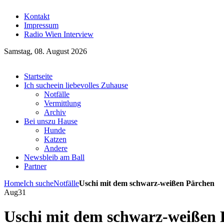
Kontakt
Impressum
Radio Wien Interview
Samstag, 08. August 2026
Startseite
Ich suche
ein liebevolles Zuhause
Notfälle
Vermittlung
Archiv
Bei uns
zu Hause
Hunde
Katzen
Andere
News
bleib am Ball
Partner
Home
Ich suche
Notfälle
Uschi mit dem schwarz-weißen Pärchen
Aug
31
Uschi mit dem schwarz-weißen 