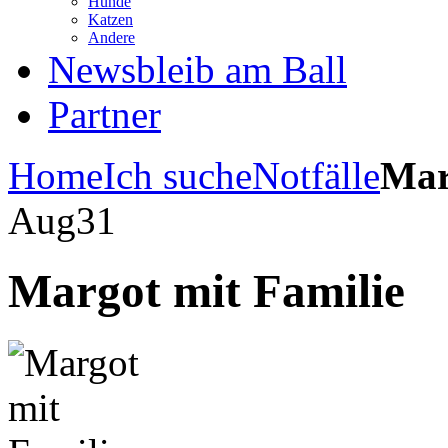
Hunde
Katzen
Andere
News
bleib am Ball
Partner
Home
Ich suche
Notfälle
Mar
Aug
31
Margot mit Familie