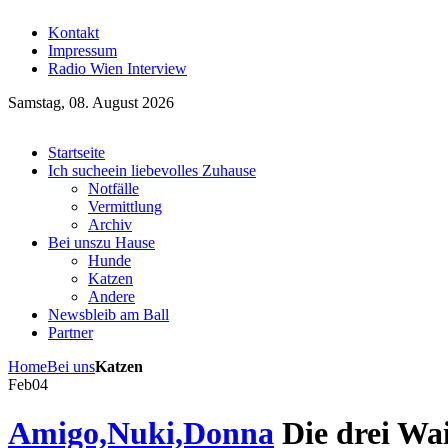
Kontakt
Impressum
Radio Wien Interview
Samstag, 08. August 2026
Startseite
Ich suche
ein liebevolles Zuhause
Notfälle
Vermittlung
Archiv
Bei uns
zu Hause
Hunde
Katzen
Andere
News
bleib am Ball
Partner
Home
Bei uns
Katzen
Feb
04
Amigo,Nuki,Donna
Die drei Wa