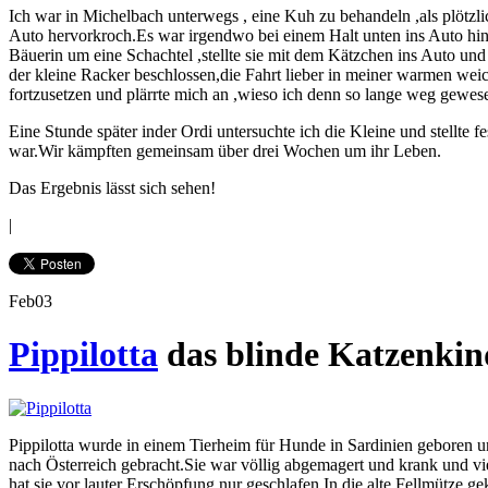
Ich war in Michelbach unterwegs , eine Kuh zu behandeln ,als plötzli
Auto hervorkroch.Es war irgendwo bei einem Halt unten ins Auto hin
Bäuerin um eine Schachtel ,stellte sie mit dem Kätzchen ins Auto und 
der kleine Racker beschlossen,die Fahrt lieber in meiner warmen we
fortzusetzen und plärrte mich an ,wieso ich denn so lange weg gewes
Eine Stunde später inder Ordi untersuchte ich die Kleine und stellte f
war.Wir kämpften gemeinsam über drei Wochen um ihr Leben.
Das Ergebnis lässt sich sehen!
|
Feb
03
Pippilotta
das blinde Katzenkin
Pippilotta wurde in einem Tierheim für Hunde in Sardinien geboren un
nach Österreich gebracht.Sie war völlig abgemagert und krank und vie
hat sie vor lauter Erschöpfung nur geschlafen.In die alte Fellmütze ge