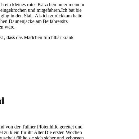
ch ein kleines rotes Kätzchen unter meinem
eingekrochen und mitgefahren.Ich bat bie
ging in den Stall. Als ich zurückkam hatte
ichen Daunenjacke am Beifahrersitz
en wäre.
est , dass das Mädchen furchtbar krank
d
d von der Tullner Pfotenhilfe gerettet und
l zu klein für ihr Alter.Die ersten Wochen
kuschelt fühlte sie sich sicher und geborgen