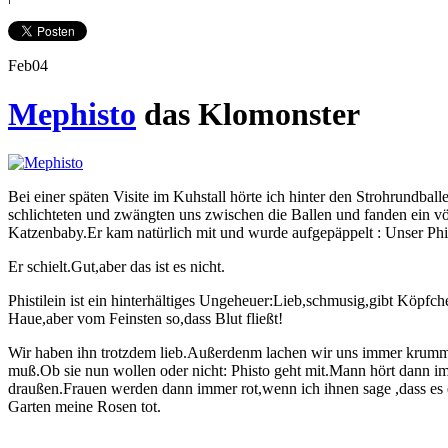
Feb
04
Mephisto
das Klomonster
Bei einer späten Visite im Kuhstall hörte ich hinter den Strohrundb
schlichteten und zwängten uns zwischen die Ballen und fanden ein völ
Katzenbaby.Er kam natürlich mit und wurde aufgepäppelt : Unser Phi
Er schielt.Gut,aber das ist es nicht.
Phistilein ist ein hinterhältiges Ungeheuer:Lieb,schmusig,gibt Köpfc
Haue,aber vom Feinsten so,dass Blut fließt!
Wir haben ihn trotzdem lieb.Außerdenm lachen wir uns immer kru
muß.Ob sie nun wollen oder nicht: Phisto geht mit.Mann hört dann imm
draußen.Frauen werden dann immer rot,wenn ich ihnen sage ,dass es e
Garten meine Rosen tot.