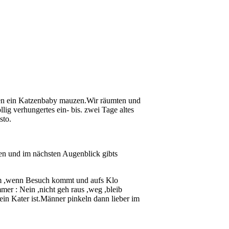
allen ein Katzenbaby mauzen.Wir räumten und
lig verhungertes ein- bis. zwei Tage altes
sto.
hen und im nächsten Augenblick gibts
mm ,wenn Besuch kommt und aufs Klo
er : Nein ,nicht geh raus ,weg ,bleib
in Kater ist.Männer pinkeln dann lieber im