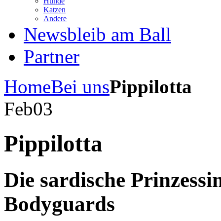
Hunde
Katzen
Andere
News
bleib am Ball
Partner
Home
Bei uns
Pippilotta
Feb
03
Pippilotta
Die sardische Prinzessi
Bodyguards