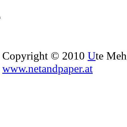
h
Copyright © 2010
U
te Me
www.netandpaper.at